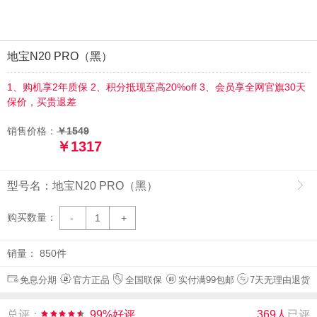
1317
￥
积分抵现至高20%off
地宝N20 PRO（黑）
1、购机享2年质保 2、积分抵现至高20%off 3、会员享全网官旗30天
保价，买贵退差
销售价格：
￥1549
￥1317
型号名：
地宝N20 PRO（黑）
购买数量：
-
1
+
销量： 850件
免息分期
官方正品
全国联保
实付满99包邮
7天无理由退货
总评：
99%好评
369人
已评