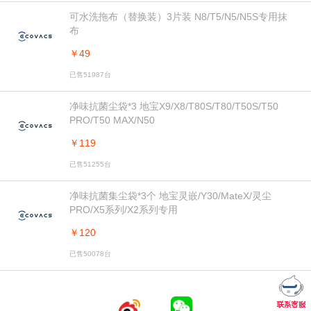
可水洗拖布（替换装）3片装 N8/T5/N5/N5S专用抹
布
￥49
已售51987台
净味抗菌尘袋*3 地宝X9/X8/T80S/T80/T50S/T50
PRO/T50 MAX/N50
￥119
已售51255台
净味抗菌集尘袋*3个 地宝灵嵌/Y30/MateX/灵尘
PRO/X5系列/X2系列专用
￥120
已售50078台