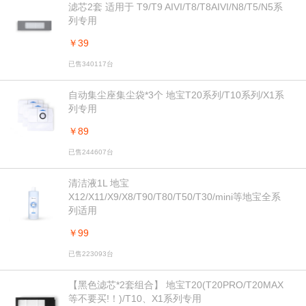
滤芯2套 适用于 T9/T9 AIVI/T8/T8AIVI/N8/T5/N5系
列专用
￥39
已售340117台
自动集尘座集尘袋*3个 地宝T20系列/T10系列/X1系
列专用
￥89
已售244607台
清洁液1L 地宝
X12/X11/X9/X8/T90/T80/T50/T30/mini等地宝全系
列适用
￥99
已售223093台
【黑色滤芯*2套组合】 地宝T20(T20PRO/T20MAX
等不要买!！)/T10、X1系列专用