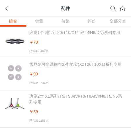
配件
综合
销量
价格
评价
全部分类
滚刷1个 地宝(T20/T10/X1/T9/T8/N8/DN)系列专用
￥79
已售390482台
雪尼尔可水洗拖布2对 地宝(X2T20T10X1)系列专用
￥99
已售350734台
边刷2对 X1系列/T9/T9 AIVI/T8/T8AIVI/N8/T5/N5系
列专用
￥59
已售350283台