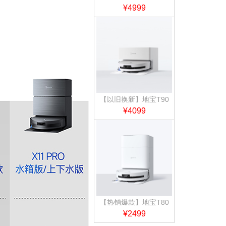
PRO 水箱版（钛灰
¥4999
银）
【以旧换新】地宝T90
PRO 自动上下水版
¥4099
（白）
【热销爆款】地宝T80
水箱版
¥2499