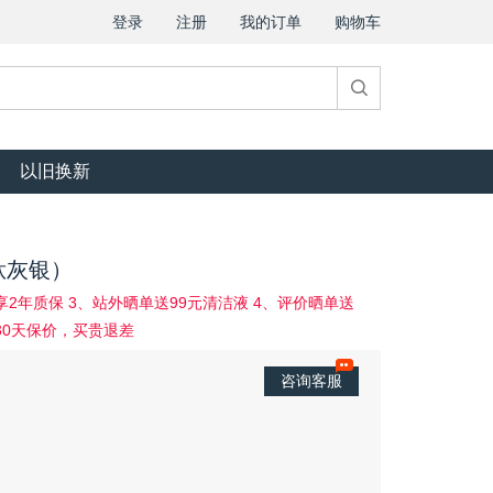
登录
注册
我的订单
购物车
以旧换新
钛灰银）
享2年质保 3、站外晒单送99元清洁液 4、评价晒单送
旗30天保价，买贵退差
咨询客服