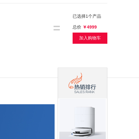
已选择
1
个产品
=
总价
￥4999
加入购物车