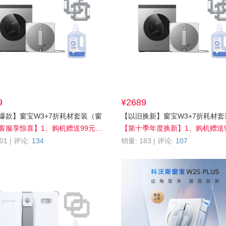
9
¥2689
爆款】窗宝W3+7折耗材套装（窗
【以旧换新】窗宝W3+7折耗材套
1L*1+擦窗布*2片）
宝清洁液1L*1+擦窗布*2片）
【咨询客服享惊喜】1、购机赠送99元配件（擦窗布2片） 2、购机享2年质保 3、站外晒单送99元清洁液 4、评价晒单送2000积分 5、积分抵现至高30%off 6、会员享全网官旗30天保价，买贵退差
01 | 评论:
134
销量: 183 | 评论:
107