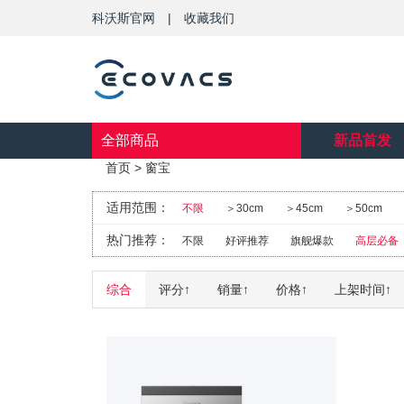
科沃斯官网
|
收藏我们
全部商品
新品首发
首页
>
窗宝
适用范围：
不限
＞30cm
＞45cm
＞50cm
热门推荐：
不限
好评推荐
旗舰爆款
高层必备
综合
评分
↑
销量
↑
价格
↑
上架时间
↑