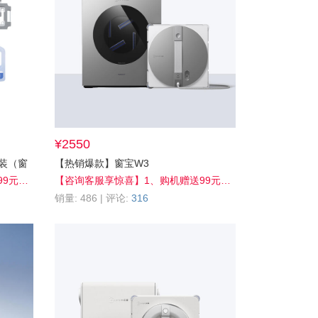
¥2550
装（窗
【热销爆款】窗宝W3
【第十季年度换新】1、购机赠送99元配件（擦窗布2片）2、换新窗宝加赠100元耗材券（实付满200元可用）3、旧机至高抵扣1800元，尊享官方7大特权，叠享多重优惠折上折，更多惊喜详询客服！4、积分抵现至高10%off；5、晒单享好礼；6、会员享全网官旗30天保价，买贵退差；
【咨询客服享惊喜】1、购机赠送99元配件（擦窗布2片） 2、购机享2年质保 3、站外晒单送99元清洁液 4、评价晒单送2000积分 5、积分抵现至高30%off 6、会员享全网官旗30天保价，买贵退差
销量: 486 | 评论:
316