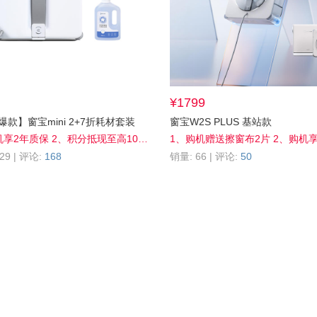
¥1799
款】窗宝mini 2+7折耗材套装
窗宝W2S PLUS 基站款
清洁液1L*1+擦窗布*2片）
1、购机享2年质保 2、积分抵现至高10%off 3、会员享全网官旗30天保价，买贵退差
29 | 评论:
168
销量: 66 | 评论:
50