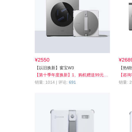
¥2550
¥268
【以旧换新】窗宝W3
【热销
宝清洁液
【第十季年度换新】1、购机赠送99元配件（擦窗布2片）2、换新窗宝加赠100元耗材券（实付满200元可用）3、旧机至高抵扣1800元，尊享官方7大特权，叠享多重优惠折上折，更多惊喜详询客服！4、积分抵现至高10%off；5、晒单享好礼；6、会员享全网官旗30天保价，买贵退差；
销量: 1014 | 评论:
691
销量: 2