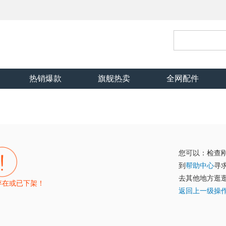
热销爆款
旗舰热卖
全网配件
您可以：检查
到
帮助中心
寻
去其他地方逛
存在或已下架！
返回上一级操