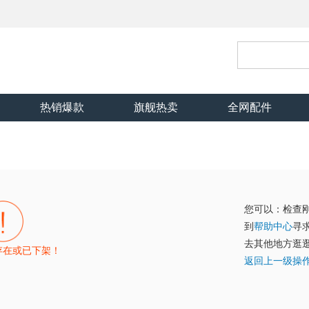
热销爆款
旗舰热卖
全网配件
您可以：检查
到
帮助中心
寻
去其他地方逛
存在或已下架！
返回上一级操