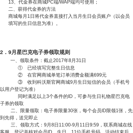
13、代金券在商城
PC
端
/WAP
端均可使用；
二、获得代金券的方法
商城每月
1
日将代金券直接打入当月生日会员账户（以会员
填写的生日信息为准）。
2
．9月星巴克电子券领取规则
一、领取条件：截止
2017
年
8
月
31
日
 已经填写完整生日信息
 在官网商城单笔订单消费金额满
699
元
 收到科沃斯官网商城
9
月生日短信的会员（手机号
以用户登记为准）
同时满足以上
3
个条件的
ID，
可参与生日礼物星巴克电
子券的领取
、限量领取：电子券限量
30
张，每个会员
ID
限领
1
张，先
到先得，送完即止
、领取方式：9月8日11:00-9月11日9:59，联系商城在线
客服，登记并核对会员
ID
、生日、
11
位手机号码，活动结束后