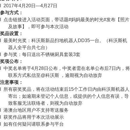
l
2017
年
4
月
20
日—
4
月
27
日
参与方式：
l 点击链接进入活动页面，带话题
#
妈妈最美的时光
#
发布【照片
及故事】，即可参与本次活动
奖品设置：
l 最美时光奖：科沃斯新品扫地机器人
DD35
一台。（科沃斯机
器人全平台共七台）
l 参与奖：每日送出不锈钢厨具套装
3
套
奖项公布：
l 中奖名单将于
4
月
28
日公布，中奖者需在名单公布后
7
日内，将
联系方式私信至
@
科沃斯 ，逾期视为自动放弃
注意事项：
l 所有获奖奖品，将在活动结束后
15
个工作日内由科沃斯机器人
寄出；如逾期未登记个人信息，或提供的个人信息有误，导
致客服无法联络者，则视为自动放弃
l 港澳台地区用户不支持寄送服务
l 获奖作品将用于本次活动展示
l 如有任何疑问请联系参与平台