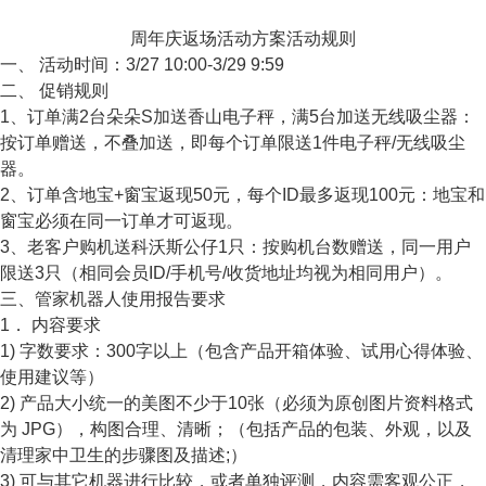
周年庆返场活动方案活动规则
一、 活动时间：3/27 10:00-3/29 9:59
二、 促销规则
1、订单满2台朵朵S加送香山电子秤，满5台加送无线吸尘器：
按订单赠送，不叠加送，即每个订单限送1件电子秤/无线吸尘
器。
2、订单含地宝+窗宝返现50元，每个ID最多返现100元：地宝和
窗宝必须在同一订单才可返现。
3、老客户购机送科沃斯公仔1只：按购机台数赠送，同一用户
限送3只（相同会员ID/手机号/收货地址均视为相同用户）。
三、管家机器人使用报告要求
1． 内容要求
1) 字数要求：300字以上（包含产品开箱体验、试用心得体验、
使用建议等）
2) 产品大小统一的美图不少于10张（必须为原创图片资料格式
为 JPG），构图合理、清晰；（包括产品的包装、外观，以及
清理家中卫生的步骤图及描述;）
3) 可与其它机器进行比较，或者单独评测，内容需客观公正，