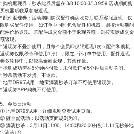
* 购机返现券：秒杀此券后需在 3/8 10:00-3/13 9:59 活动期间购
买机器后联系客服返现。
* 配件返现券：活动期间购买配件确认收货后联系客服返现，仅
限购买配件使用。如订单中同时包含配件和机器，则按活动期间
配件价格返现。若配件成交金额小于返现券额，则按实际成交金
额返现。
* 返现券不叠加使用，且每个会员ID仅限返现1次（配件和购机
返现券仅限秒杀和使用1张）
，限在1个订单中使用
。配件返现
券多轮秒中，以较高金额返现，其余作废。
* 抢购成功需在5分钟内付款，未付款订单5分钟后自动关闭。
* 秒杀活动不发货、不退款。
* 地宝DR95试用，地宝滴滴秒杀订单不可使用返现券。
* 返现券APP购机不可使用。
5、会员日活动
① 地宝DR95试用：详细规则查看试用页面。
② 砸金蛋活动：以活动页面规则为准。
③ 滴滴秒杀：3月11日11:00、14:00和20:00分别11.11元秒杀地
宝滴滴1台。