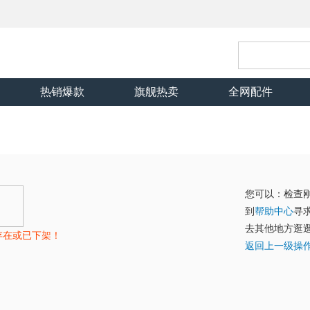
热销爆款
旗舰热卖
全网配件
您可以：检查
到
帮助中心
寻
去其他地方逛
存在或已下架！
返回上一级操